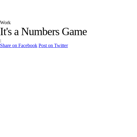
Architekten Stecher
Work
It's a Numbers Game
Projekte
:
Über uns
Share on Facebook
Post on Twitter
Kontakt
Agums 1A
39026 Prad am Stilfserjoch (BZ)
Italien